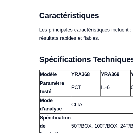
Caractéristiques
Les principales caractéristiques incluent 
résultats rapides et fiables.
Spécifications Technique
Modèle
YRA368
YRA369
Paramètre
PCT
IL-6
testé
Mode
CLIA
d'analyse
Spécification
de
50T/BOX, 100T/BOX, 24T/