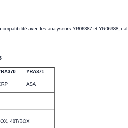
: compatibilité avec les analyseurs YR06387 et YR06388, calib
s
YRA370
YRA371
CRP
ASA
BOX, 48T/BOX