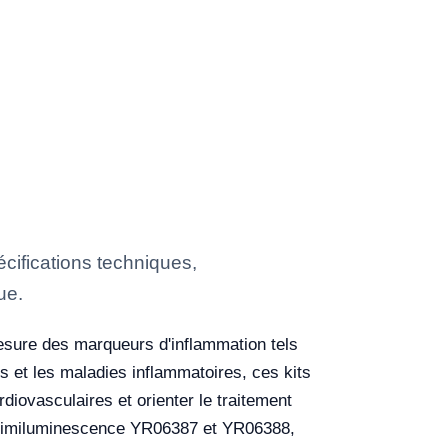
ifications techniques,
ue.
 mesure des marqueurs d'inflammation tels
es et les maladies inflammatoires, ces kits
iovasculaires et orienter le traitement
 chimiluminescence YR06387 et YR06388,