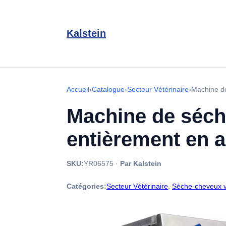
Kalstein
Accueil
›
Catalogue
›
Secteur Vétérinaire
›
Machine d
Machine de séc
entièrement en 
SKU:
YR06575
·
Par Kalstein
Catégories:
Secteur Vétérinaire
,
Sèche-cheveux v