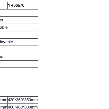
YR06576
ts
able
lavable
ée
50mm
420*360*350mm
00mm
480*480*600mm