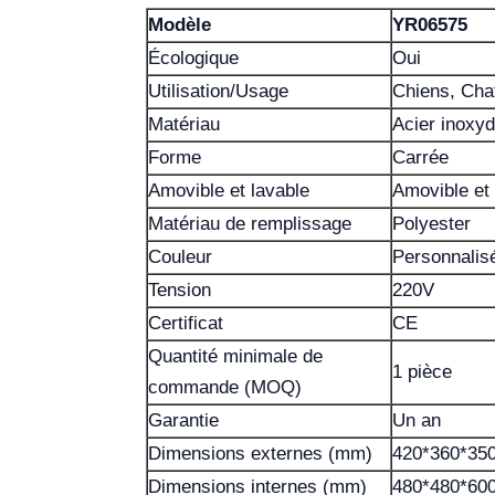
Modèle
YR06575
Écologique
Oui
Utilisation/Usage
Chiens, Cha
Matériau
Acier inoxyd
Forme
Carrée
Amovible et lavable
Amovible et 
Matériau de remplissage
Polyester
Couleur
Personnalis
Tension
220V
Certificat
CE
Quantité minimale de
1 pièce
commande (MOQ)
Garantie
Un an
Dimensions externes (mm)
420*360*3
Dimensions internes (mm)
480*480*6