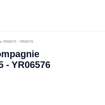
ble YR06575 - YR06576
ompagnie
5 - YR06576