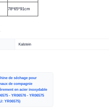
78*65*91cm
s
Kalstein
hine de séchage pour
maux de compagnie
ièrement en acier inoxydable
6575 - YR06576 - YR06575
U: YR06575)