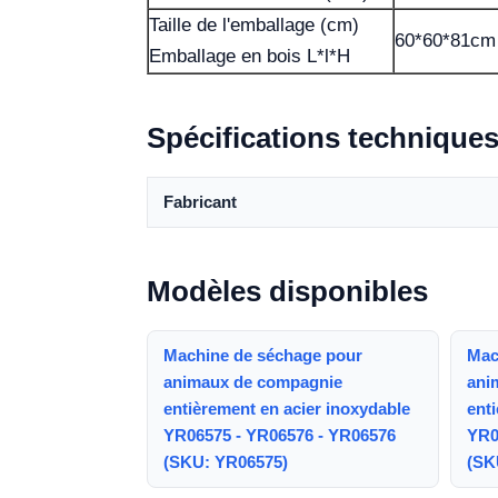
Taille de l'emballage (cm)
60*60*81cm
Emballage en bois L*l*H
Spécifications technique
Fabricant
Modèles disponibles
Machine de séchage pour
Mac
animaux de compagnie
ani
entièrement en acier inoxydable
ent
YR06575 - YR06576 - YR06576
YR0
(SKU: YR06575)
(SK