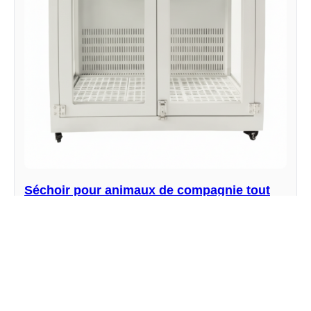
Séchoir pour animaux de compagnie tout
acier YR06585 // YR06588
Fabricant : Kalstein
Voir le produit