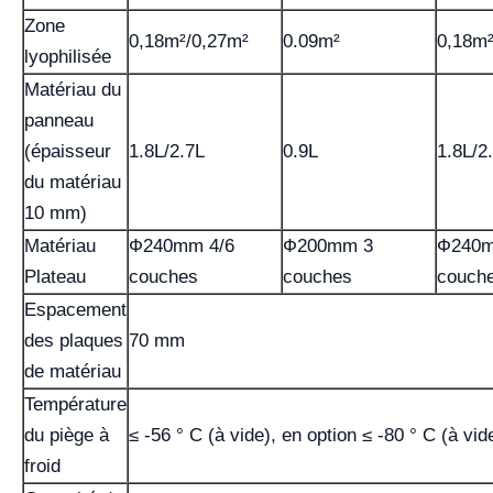
Zone
0,18m²/0,27m²
0.09m²
0,18m²
lyophilisée
Matériau du
panneau
(épaisseur
1.8L/2.7L
0.9L
1.8L/2
du matériau
10 mm)
Matériau
Ф240mm 4/6
Ф200mm 3
Ф240m
Plateau
couches
couches
couch
Espacement
des plaques
70 mm
de matériau
Température
du piège à
≤ -56 ° C (à vide), en option ≤ -80 ° C (à vid
froid