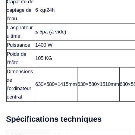
Capacité de
captage de
6 kg/24h
l'eau
L'aspirateur
≤ 5pa (à vide)
ultime
Puissance
1400 W
Poids de
105 KG
l'hôte
Dimensions
de
630×580×1415mm
630×580×1510mm
630×5
l'ordinateur
central
Spécifications techniques