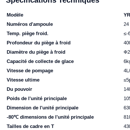
Modèle
YR
Numéros d'ampoule
24
Temp. piège froid.
≤-
Profondeur du piège à froid
40
Diamètre du piège à froid
Ф
Capacité de collecte de glace
6k
Vitesse de pompage
4L
Vitesse ultime
≤5
Du pouvoir
14
Poids de l'unité principale
10
Dimension de l'unité principale
63
-80
℃
dimensions de l'unité principale
81
Tailles de cadre en T
43