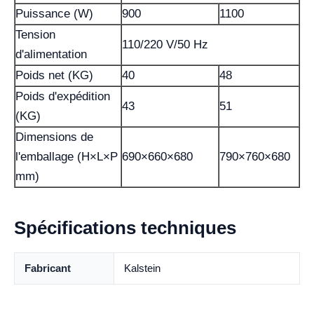
Puissance (W)
900
1100
Tension
110/220 V/50 Hz
d'alimentation
Poids net (KG)
40
48
Poids d'expédition
43
51
(KG)
Dimensions de
l'emballage (H×L×P
690×660×680
790×760×680
mm)
Spécifications techniques
Fabricant
Kalstein