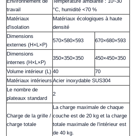
Environnement de
Température ambiante : 10~30
travail
°C, humidité <70 %
Matériaux
Matériaux écologiques à haute
d'isolation
densité
Dimensions
570×580×593
670×680×593
externes (H×L×P)
Dimensions
350×350×350
450×450×350
internes (H×L×P)
Volume intérieur (L)
40
70
Matériaux intérieurs
Acier inoxydable SUS304
Le nombre de
2
plateaux standard
La charge maximale de chaque
Charge de la grille /
couche est de 20 kg et la charge
charge totale
totale maximale de l'intérieur est
de 40 kg.