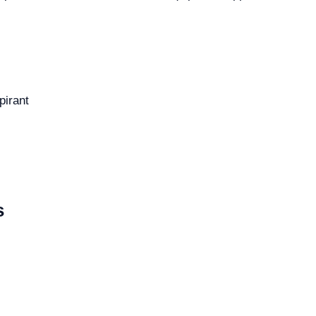
pirant
s