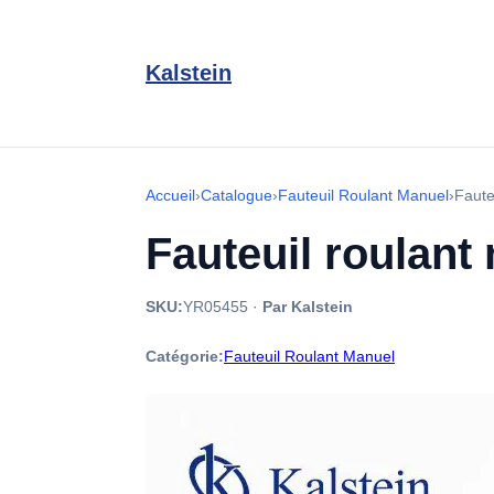
Kalstein
Accueil
›
Catalogue
›
Fauteuil Roulant Manuel
›
Faute
Fauteuil roulan
SKU:
YR05455
·
Par Kalstein
Catégorie:
Fauteuil Roulant Manuel