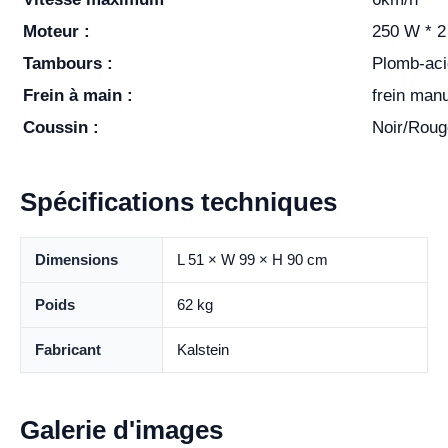
Moteur :
250 W * 2
Tambours :
Plomb-ac
Frein à main :
frein manu
Coussin :
Noir/Roug
Spécifications techniques
Dimensions
L 51 × W 99 × H 90 cm
Poids
62 kg
Fabricant
Kalstein
Galerie d'images