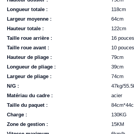
Longueur totale :
118cm
Largeur moyenne :
64cm
Hauteur totale :
122cm
Taille roue arrière :
16 pouce
Taille roue avant :
10 pouce
Hauteur de pliage :
79cm
Longueur de pliage :
39cm
Largeur de pliage :
74cm
N/G :
47kg/55.5
Matériau du cadre :
acier
Taille du paquet :
84cm*44
Charge :
130KG
Zone de gestion :
15KM
Vitesse maximum
6km/h