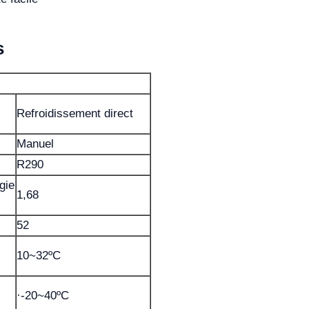
s
Refroidissement direct
Manuel
R290
gie
1,68
52
10~32ºC
·-20~40ºC