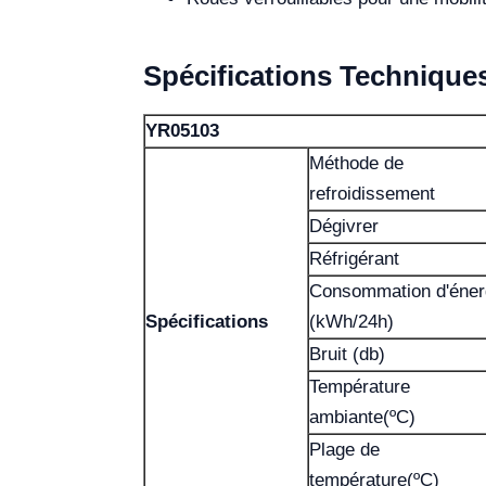
Spécifications Technique
YR05103
Méthode de
refroidissement
Dégivrer
Réfrigérant
Consommation d'éner
Spécifications
(kWh/24h)
Bruit (db)
Température
ambiante(ºC)
Plage de
température(ºC)