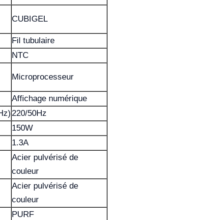
CUBIGEL
Fil tubulaire
NTC
Microprocesseur
Affichage numérique
Hz)
220/50Hz
150W
1.3A
Acier pulvérisé de
couleur
Acier pulvérisé de
couleur
PURF