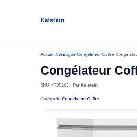
Kalstein
Accueil
›
Catalogue
›
Congélateur Coffre
›
Congélate
Congélateur Cof
SKU:
YR05103
·
Par Kalstein
Catégorie:
Congélateur Coffre