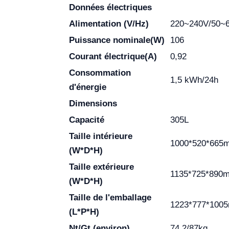
Données électriques
Alimentation (V/Hz)
220~240V/50~6
Puissance nominale(W)
106
Courant électrique(A)
0,92
Consommation
1,5 kWh/24h
d'énergie
Dimensions
Capacité
305L
Taille intérieure
1000*520*665
(W*D*H)
Taille extérieure
1135*725*890
(W*D*H)
Taille de l'emballage
1223*777*100
(L*P*H)
Nt/Gt (environ)
74.2/87kg