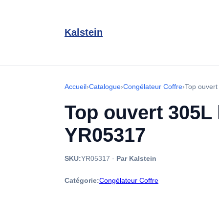
Kalstein
Accueil
›
Catalogue
›
Congélateur Coffre
›
Top ouvert
Top ouvert 305L 
YR05317
SKU:
YR05317
·
Par Kalstein
Catégorie:
Congélateur Coffre