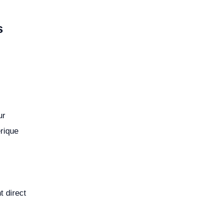
s
ur
rique
t direct