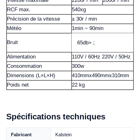
Vitesse maximale
2200r / min
2000r / min
RCF max.
540xg
Précision de la vitesse
± 30r / min
Météo
1min ~ 90min
Bruit
65db> ;
Alimentation
110V / 60Hz 220V / 50Hz
Consommation
300w
Dimensions (L×L×H)
410mmx490mmx310mm
Poids net
22 kg
Spécifications techniques
Fabricant
Kalstein