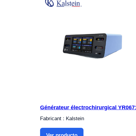
Générateur électrochirurgical YR067
Fabricant : Kalstein
Ver producto