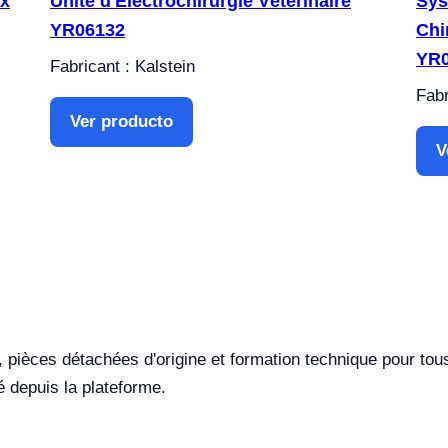
ux
Unité d'Électrochirurgie Vétérinaire
Sys
YR06132
Chi
YR
Fabricant : Kalstein
Fabr
Ver producto
V
e, pièces détachées d'origine et formation technique pour tou
 depuis la plateforme.