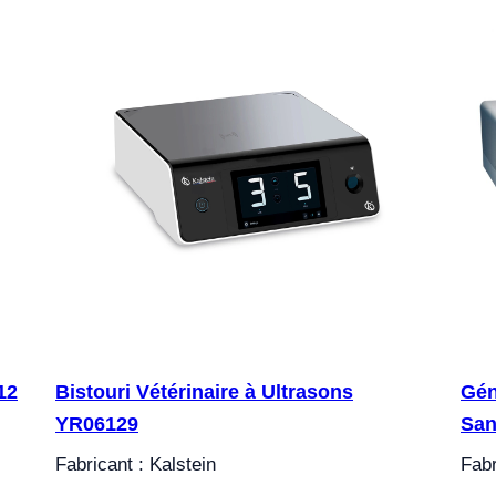
12
Bistouri Vétérinaire à Ultrasons
Gén
YR06129
San
Fabricant : Kalstein
Fabr