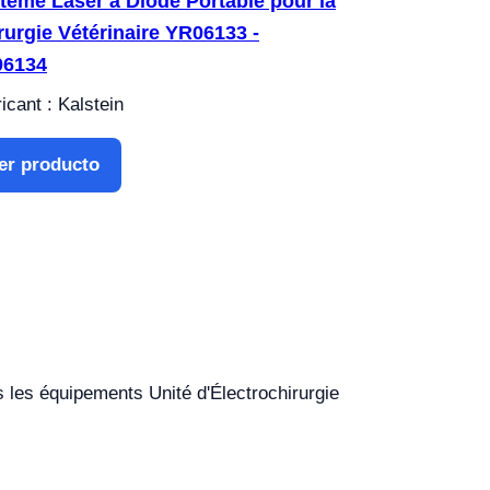
tème Laser à Diode Portable pour la
rurgie Vétérinaire YR06133 -
06134
icant : Kalstein
er producto
s les équipements Unité d'Électrochirurgie