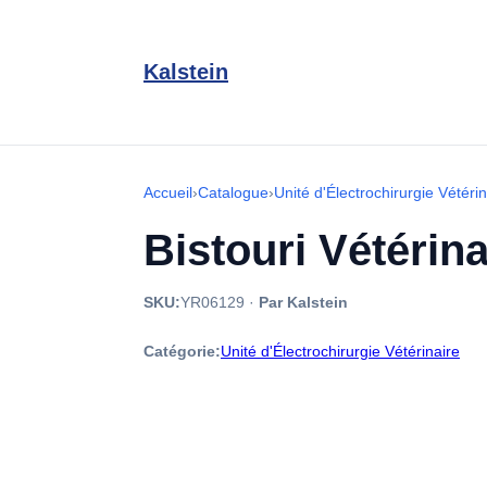
Kalstein
Accueil
›
Catalogue
›
Unité d'Électrochirurgie Vétérin
Bistouri Vétérin
SKU:
YR06129
·
Par Kalstein
Catégorie:
Unité d'Électrochirurgie Vétérinaire