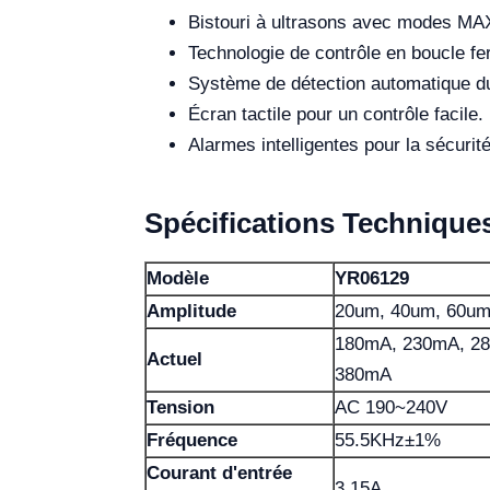
Bistouri à ultrasons avec modes MA
Technologie de contrôle en boucle fe
Système de détection automatique du
Écran tactile pour un contrôle facile.
Alarmes intelligentes pour la sécurité
Spécifications Technique
Modèle
YR06129
Amplitude
20um, 40um, 60um
180mA, 230mA, 2
Actuel
380mA
Tension
AC 190~240V
Fréquence
55.5KHz±1%
Courant d'entrée
3.15A