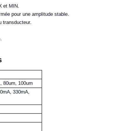
X et MIN.
rmée pour une amplitude stable.
 transducteur.
.
s
, 80um, 100um
80mA, 330mA,