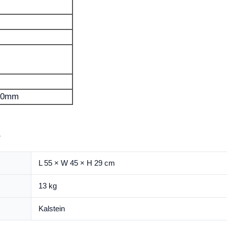
00mm
s
L 55 × W 45 × H 29 cm
13 kg
Kalstein