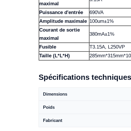
maximal
Puissance d'entrée
690VA
Amplitude maximale
100um±1%
Courant de sortie
380mA±1%
maximal
Fusible
T3.15A, L250VP
Taille (L*L*H)
285mm*315mm*1
Spécifications technique
Dimensions
Poids
Fabricant