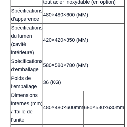
tout acier inoxydable (en option)
Spécifications
480×480×600 (MM)
d’apparence
Spécifications
du lumen
420×420×350 (MM)
(cavité
intérieure)
Spécifications
580×580×780 (MM)
d’emballage
Poids de
36 (KG)
l’emballage
Dimensions
internes (mm)
480×480×600mm
680×530×630mm
/ Taille de
l’unité