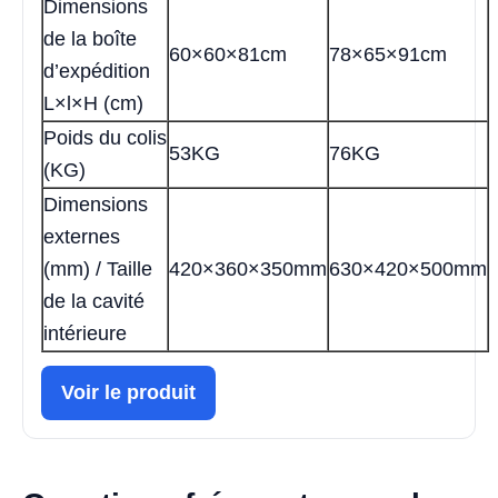
Dimensions
de la boîte
60×60×81cm
78×65×91cm
d’expédition
L×l×H (cm)
Poids du colis
53KG
76KG
(KG)
Dimensions
externes
(mm) / Taille
420×360×350mm
630×420×500mm
de la cavité
intérieure
Voir le produit