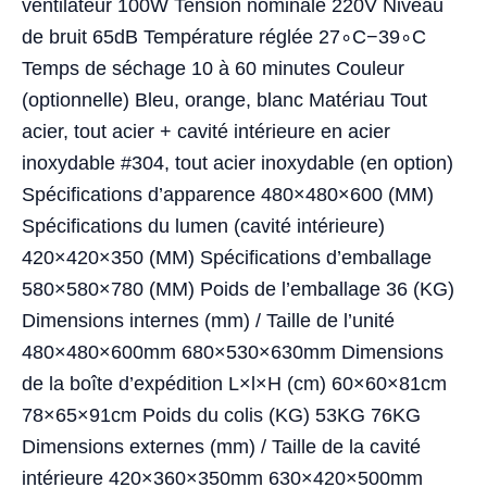
ventilateur 100W Tension nominale 220V Niveau
de bruit 65dB Température réglée 27∘C−39∘C
Temps de séchage 10 à 60 minutes Couleur
(optionnelle) Bleu, orange, blanc Matériau Tout
acier, tout acier + cavité intérieure en acier
inoxydable #304, tout acier inoxydable (en option)
Spécifications d’apparence 480×480×600 (MM)
Spécifications du lumen (cavité intérieure)
420×420×350 (MM) Spécifications d’emballage
580×580×780 (MM) Poids de l’emballage 36 (KG)
Dimensions internes (mm) / Taille de l’unité
480×480×600mm 680×530×630mm Dimensions
de la boîte d’expédition L×l×H (cm) 60×60×81cm
78×65×91cm Poids du colis (KG) 53KG 76KG
Dimensions externes (mm) / Taille de la cavité
intérieure 420×360×350mm 630×420×500mm