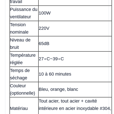
travail
Puissance du
100W
ventilateur
Tension
220V
nominale
Niveau de
65dB
bruit
Température
27∘C−39∘C
réglée
Temps de
10 à 60 minutes
séchage
Couleur
Bleu, orange, blanc
(optionnelle)
Tout acier, tout acier + cavité
Matériau
intérieure en acier inoxydable #304,