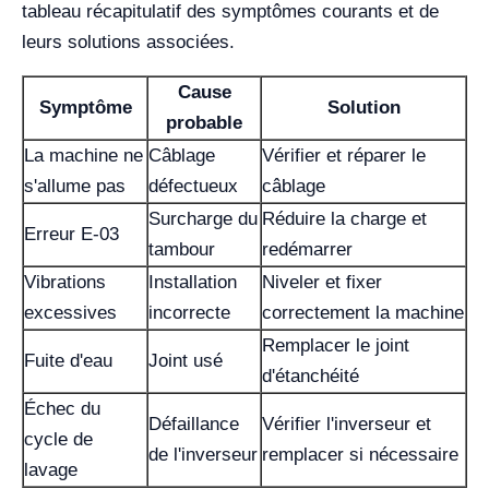
tableau récapitulatif des symptômes courants et de
leurs solutions associées.
Cause
Symptôme
Solution
probable
La machine ne
Câblage
Vérifier et réparer le
s'allume pas
défectueux
câblage
Surcharge du
Réduire la charge et
Erreur E-03
tambour
redémarrer
Vibrations
Installation
Niveler et fixer
excessives
incorrecte
correctement la machine
Remplacer le joint
Fuite d'eau
Joint usé
d'étanchéité
Échec du
Défaillance
Vérifier l'inverseur et
cycle de
de l'inverseur
remplacer si nécessaire
lavage