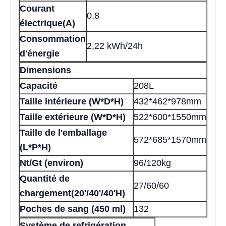
Courant
0,8
électrique(A)
Consommation
2,22 kWh/24h
d'énergie
Dimensions
Capacité
208L
Taille intérieure (W*D*H)
432*462*978mm
Taille extérieure (W*D*H)
522*600*1550mm
Taille de l'emballage
572*685*1570mm
(L*P*H)
Nt/Gt (environ)
96/120kg
Quantité de
27/60/60
chargement(20'/40'/40'H)
Poches de sang (450 ml)
132
Système de refrigération