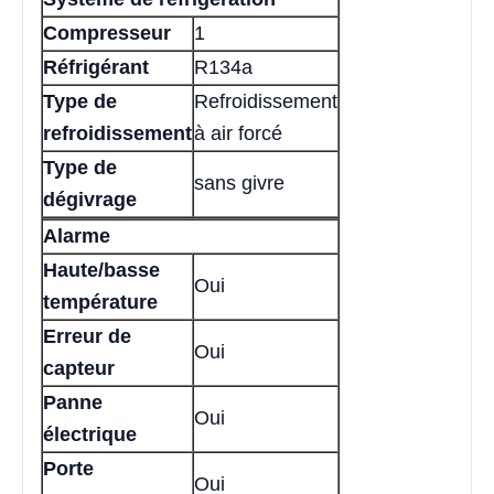
Compresseur
1
Réfrigérant
R134a
Type de
Refroidissement
refroidissement
à air forcé
Type de
sans givre
dégivrage
Alarme
Haute/basse
Oui
température
Erreur de
Oui
capteur
Panne
Oui
électrique
Porte
Oui