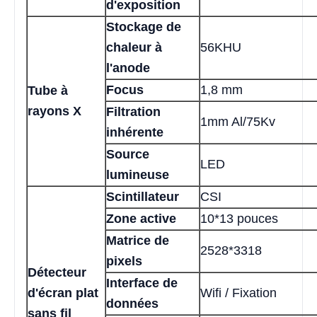
d'exposition
Stockage de
chaleur à
56KHU
l'anode
Focus
1,8 mm
Tube à
rayons X
Filtration
1mm Al/75Kv
inhérente
Source
LED
lumineuse
Scintillateur
CSI
Zone active
10*13 pouces
Matrice de
2528*3318
pixels
Détecteur
Interface de
d'écran plat
Wifi / Fixation
données
sans fil