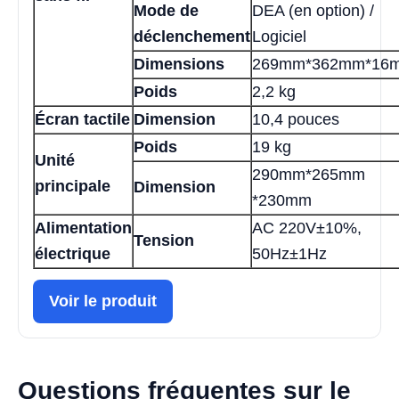
Mode de
DEA (en option) /
déclenchement
Logiciel
Dimensions
269mm*362mm*16
Poids
2,2 kg
Écran tactile
Dimension
10,4 pouces
Poids
19 kg
Unité
290mm*265mm
principale
Dimension
*230mm
Alimentation
AC 220V±10%,
Tension
électrique
50Hz±1Hz
Voir le produit
Questions fréquentes sur le