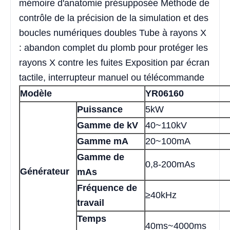
mémoire d'anatomie présupposée Méthode de
contrôle de la précision de la simulation et des
boucles numériques doubles Tube à rayons X
: abandon complet du plomb pour protéger les
rayons X contre les fuites Exposition par écran
tactile, interrupteur manuel ou télécommande
Modèle
YR06160
Puissance
5kW
Gamme de kV
40~110kV
Gamme mA
20~100mA
Gamme de
0,8-200mAs
Générateur
mAs
Fréquence de
≥40kHz
travail
Temps
40ms~4000ms