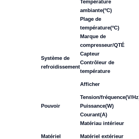
Température
ambiante(ºC)
Plage de
température(ºC)
Marque de
compresseur/QTÉ
Capteur
Système de
Contrôleur de
refroidissement
température
Afficher
Tension/fréquence(V/Hz
Pouvoir
Puissance(W)
Courant(A)
Matériau intérieur
Matériel
Matériel extérieur