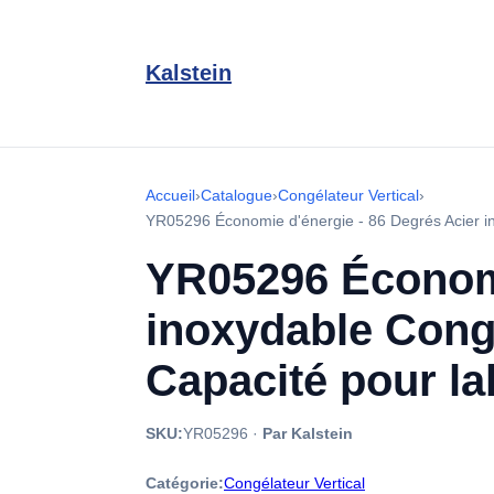
Kalstein
Accueil
›
Catalogue
›
Congélateur Vertical
›
YR05296 Économie d'énergie - 86 Degrés Acier ino
YR05296 Économi
inoxydable Congé
Capacité pour lab
SKU:
YR05296
·
Par Kalstein
Catégorie:
Congélateur Vertical