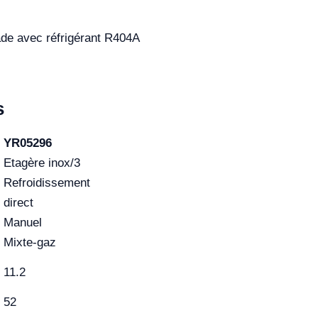
ade avec réfrigérant R404A
s
YR05296
Etagère inox/3
Refroidissement
direct
Manuel
Mixte-gaz
11.2
52