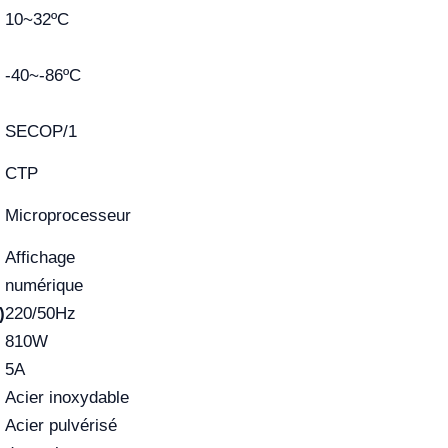
10~32ºC
-40~-86ºC
SECOP/1
CTP
Microprocesseur
Affichage
numérique
)
220/50Hz
810W
5A
Acier inoxydable
Acier pulvérisé