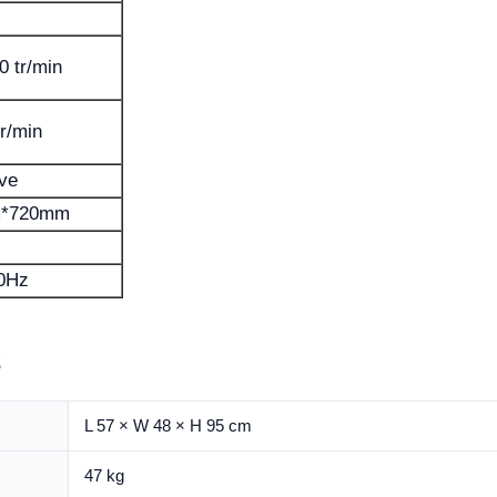
0 tr/min
r/min
ive
*720mm
60Hz
s
L 57 × W 48 × H 95 cm
47 kg