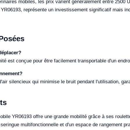
érinaires mobiles, les prix varient généralement entre 2500
YR06193, représente un investissement significatif mais inco
Posées
 déplacer?
nité est conçue pour être facilement transportable d'un endroi
ionnement?
air silencieux qui minimise le bruit pendant l'utilisation, g
ts
obile YR06193 offre une grande mobilité grâce à ses roulett
e seringue multifonctionnelle et d'un espace de rangement pra