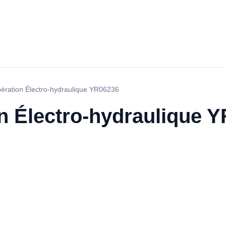
pération Électro-hydraulique YR06236
on Électro-hydraulique 