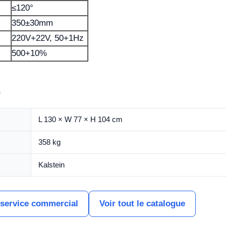
≤120°
350±30mm
220V+22V, 50+1Hz
500+10%
s
L 130 × W 77 × H 104 cm
358 kg
Kalstein
 service commercial
Voir tout le catalogue