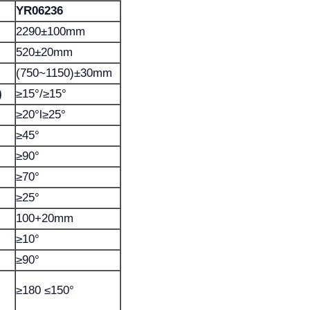
YR06236
2290±100mm
520±20mm
(750~1150)±30mm
)
≥15°/≥15°
≥20°l≥25°
≥45°
≥90°
≥70°
≥25°
100+20mm
≥10°
≥90°
≥180 ≤150°