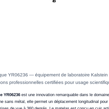
ique YR06236 — équipement de laboratoire Kalstein 
ons professionnelles certifiées pour usage scientifiq
ue YR06236
est une innovation remarquable dans le domain
e sans métal, elle permet un déplacement longitudinal pour fa
rises de vue à 360 degrés. Le matelas est conçu en cuir art