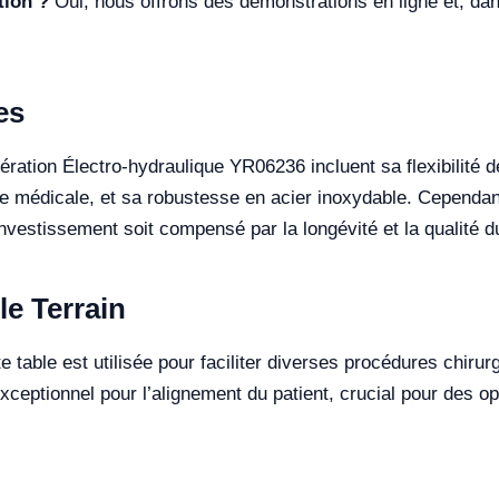
tion ?
Oui, nous offrons des démonstrations en ligne et, dans
es
ration Électro-hydraulique YR06236 incluent sa flexibilité d
 médicale, et sa robustesse en acier inoxydable. Cependant, 
investissement soit compensé par la longévité et la qualité d
le Terrain
 table est utilisée pour faciliter diverses procédures chiru
 exceptionnel pour l’alignement du patient, crucial pour des