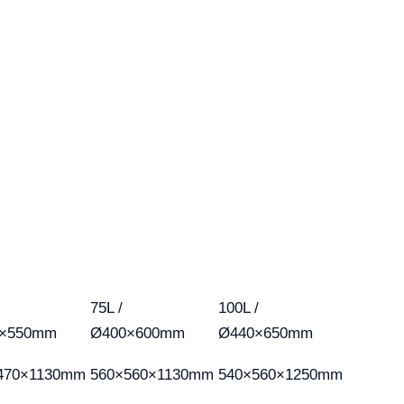
75L /
100L /
×550mm
Ø400×600mm
Ø440×650mm
470×1130mm
560×560×1130mm
540×560×1250mm