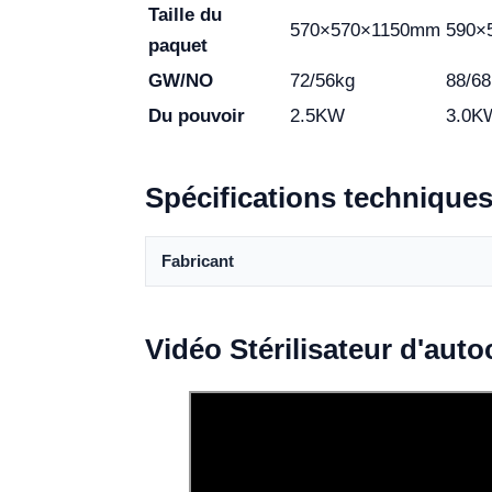
Taille du
570×570×1150mm
590×
paquet
GW/NO
72/56kg
88/6
Du pouvoir
2.5KW
3.0K
Spécifications technique
Fabricant
Vidéo Stérilisateur d'aut