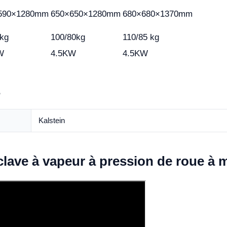
590×1280mm
650×650×1280mm
680×680×1370mm
8kg
100/80kg
110/85 kg
W
4.5KW
4.5KW
s
Kalstein
oclave à vapeur à pression de roue à