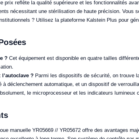
prix reflète la qualité supérieure et les fonctionnalités ava
ents nécessitant une stérilisation de haute précision. Vous s
nstitutionnels ? Utilisez la plateforme Kalstein Plus pour g
Posées
ve ?
Cet équipement est disponible en quatre tailles différen
ation.
t l’autoclave ?
Parmi les dispositifs de sécurité, on trouve la
 à déclenchement automatique, et un dispositif de verrouilla
solument, le microprocesseur et les indicateurs lumineux off
ts
 roue manuelle YR05669 // YR05672 offre des avantages maj
ance excellente à long terme. Son système de contrôle par m