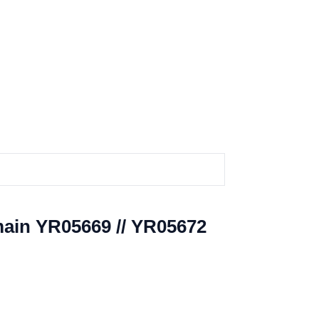
 main YR05669 // YR05672