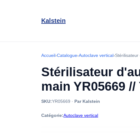
Kalstein
Accueil
›
Catalogue
›
Autoclave vertical
›
Stérilisateu
Stérilisateur d'
main YR05669 //
SKU:
YR05669
·
Par Kalstein
Catégorie:
Autoclave vertical