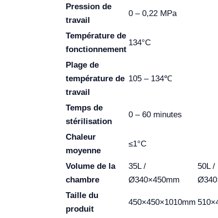
Pression de
0 – 0,22 MPa
travail
Température de
134°C
fonctionnement
Plage de
température de
105 – 134℃
travail
Temps de
0 – 60 minutes
stérilisation
Chaleur
≤1°C
moyenne
Volume de la
35L /
50L /
chambre
Ø340×450mm
Ø340
Taille du
450×450×1010mm
510×
produit