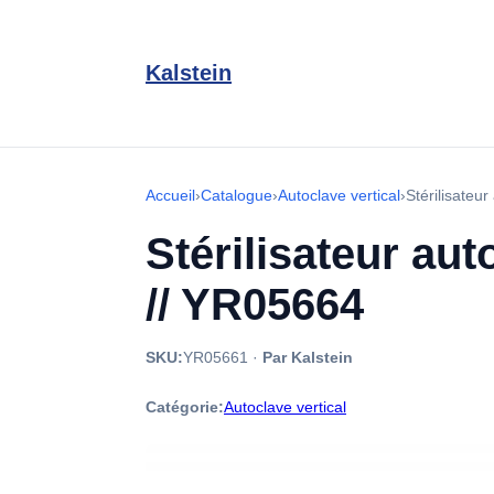
Kalstein
Accueil
›
Catalogue
›
Autoclave vertical
›
Stérilisateu
Stérilisateur aut
// YR05664
SKU:
YR05661
·
Par Kalstein
Catégorie:
Autoclave vertical