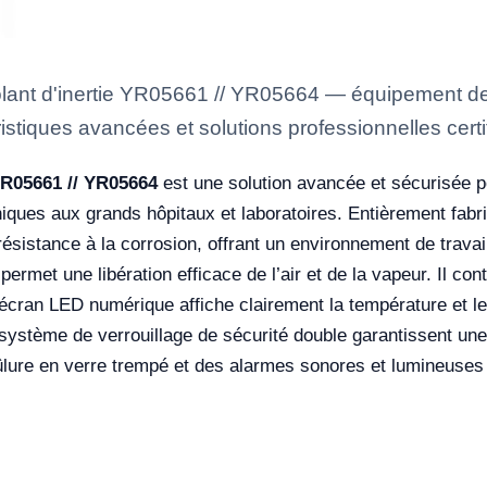
 volant d'inertie YR05661 // YR05664 — équipement de
istiques avancées et solutions professionnelles certi
 YR05661 // YR05664
est une solution avancée et sécurisée po
liniques aux grands hôpitaux et laboratoires. Entièrement fab
 résistance à la corrosion, offrant un environnement de trava
permet une libération efficace de l’air et de la vapeur. Il co
’écran LED numérique affiche clairement la température et le
ystème de verrouillage de sécurité double garantissent une ut
lure en verre trempé et des alarmes sonores et lumineuses qui