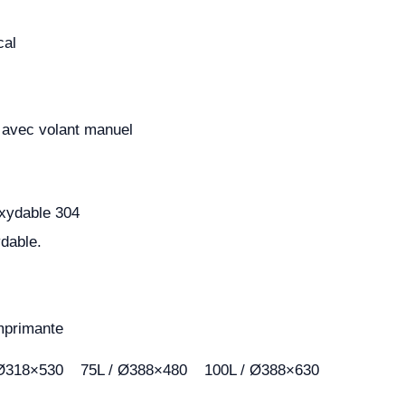
cal
e avec volant manuel
oxydable 304
dable.
mprimante
 Ø318×530
75L / Ø388×480
100L / Ø388×630