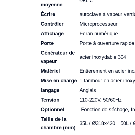
≤±1℃
moyenne
Écrire
autoclave à vapeur verti
Contrôler
Microprocesseur
Affichage
Écran numérique
Porte
Porte à ouverture rapid
Générateur de
acier inoxydable 304
vapeur
Matériel
Entièrement en acier in
Mise en charge
1 tambour en acier inoxy
langage
Anglais
Tension
110-220V. 50/60Hz
Optionnel
Fonction de séchage, I
Taille de la
35L / Ø318×420
50L /
chambre (mm)