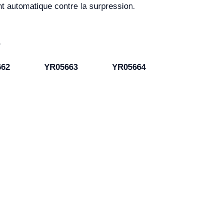
 automatique contre la surpression.
s
662
YR05663
YR05664