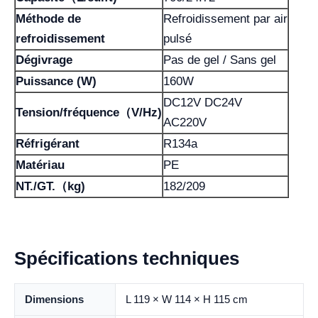
Méthode de
Refroidissement par air
refroidissement
pulsé
Dégivrage
Pas de gel / Sans gel
Puissance (W)
160W
DC12V DC24V
Tension/fréquence（V/Hz)
AC220V
Réfrigérant
R134a
Matériau
PE
NT./GT.（kg)
182/209
Spécifications techniques
Dimensions
L 119 × W 114 × H 115 cm