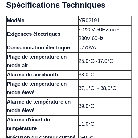
Spécifications Techniques
Modèle
YR02191
~ 220V 50Hz ou ~
Exigences électriques
230V 60Hz
Consommation électrique
≤770VA
Plage de température en
25,0°C~37,0°C
mode air
Alarme de surchauffe
38.0°C
Plage de température en
37,1°C ~ 38,0°C
mode élevé
Alarme de température en
39,0°C
mode élevé
Alarme d'écart de
±1.0°C
température
Précision du capteur cutané
≤±0.3°C