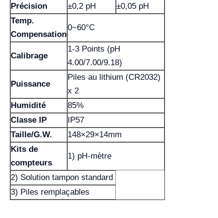
Précision
±0,2 pH
±0,05 pH
Temp.
0~60°C
Compensation
1-3 Points (pH
Calibrage
4.00/7.00/9.18)
Piles au lithium (CR2032)
Puissance
x 2
Humidité
85%
Classe IP
IP57
Taille/G.W.
148×29×14mm
Kits de
1) pH-mètre
compteurs
2) Solution tampon standard
3) Piles remplaçables