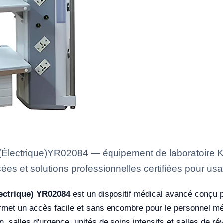
(Électrique)YR02084 — équipement de laboratoire Ka
ées et solutions professionnelles certifiées pour usa
lectrique) YR02084
est un dispositif médical avancé conçu p
permet un accès facile et sans encombre pour le personnel mé
, salles d'urgence, unités de soins intensifs et salles de rév