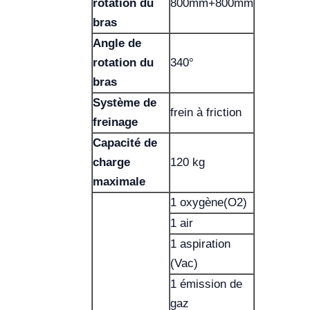
rotation du
800mm+800mm
bras
Angle de
rotation du
340°
bras
Système de
frein à friction
freinage
Capacité de
charge
120 kg
maximale
1 oxygène(O2)
1 air
1 aspiration
(Vac)
1 émission de
gaz