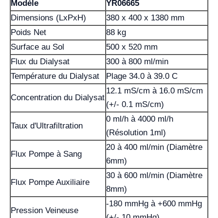
Modèle
YR06665
Dimensions (LxPxH)
380 x 400 x 1380 mm
Poids Net
88 kg
Surface au Sol
500 x 520 mm
Flux du Dialysat
300 à 800 ml/min
Température du Dialysat
Plage 34.0 à 39.0 C
12.1 mS/cm à 16.0 mS/cm
Concentration du Dialysat
(+/- 0.1 mS/cm)
0 ml/h à 4000 ml/h
Taux d'Ultrafiltration
(Résolution 1ml)
20 à 400 ml/min (Diamètre
Flux Pompe à Sang
6mm)
30 à 600 ml/min (Diamètre
Flux Pompe Auxiliaire
8mm)
-180 mmHg à +600 mmHg
Pression Veineuse
(+/- 10 mmHg)