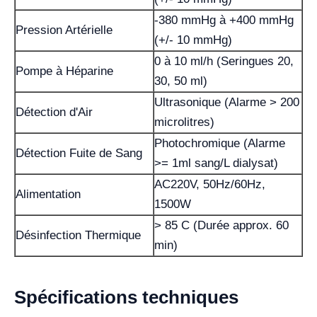
-380 mmHg à +400 mmHg
Pression Artérielle
(+/- 10 mmHg)
0 à 10 ml/h (Seringues 20,
Pompe à Héparine
30, 50 ml)
Ultrasonique (Alarme > 200
Détection d'Air
microlitres)
Photochromique (Alarme
Détection Fuite de Sang
>= 1ml sang/L dialysat)
AC220V, 50Hz/60Hz,
Alimentation
1500W
> 85 C (Durée approx. 60
Désinfection Thermique
min)
Spécifications techniques