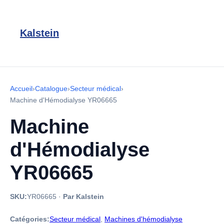
Kalstein
Accueil
›
Catalogue
›
Secteur médical
›
Machine d'Hémodialyse YR06665
Machine
d'Hémodialyse
YR06665
SKU:
YR06665
·
Par Kalstein
Catégories:
Secteur médical
,
Machines d'hémodialyse