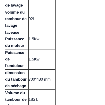
de lavage
volume du
tambour de
92L
lavage
laveuse
Puissance
1.5Kw
du moteur
Puissance
de
1.5Kw
l'onduleur
dimension
du tambour
700*480 mm
de séchage
Volume du
tambour de
185 L