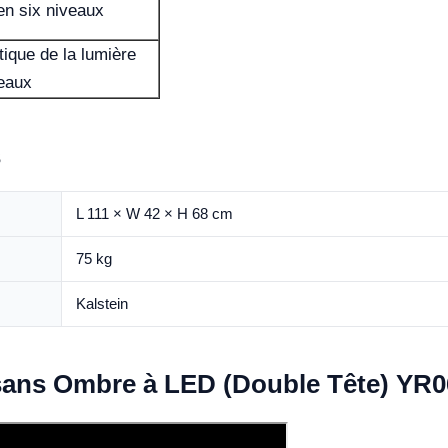
n six niveaux
ique de la lumière
veaux
s
L 111 × W 42 × H 68 cm
75 kg
Kalstein
sans Ombre à LED (Double Tête) YR0