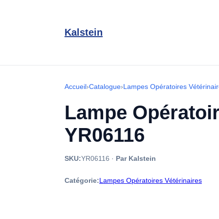
Kalstein
Accueil
›
Catalogue
›
Lampes Opératoires Vétérinai
Lampe Opératoir
YR06116
SKU:
YR06116
·
Par Kalstein
Catégorie:
Lampes Opératoires Vétérinaires