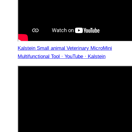
Kalstein Small animal Veterinary MicroMini
Multifunctional Tool · YouTube · Kalstein