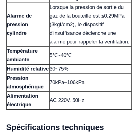
Lorsque la pression de sortie du
Alarme de
gaz de la bouteille est ≤0,29MPa
pression
(3kgf/cm2), le dispositif
cylindre
d'insuffisance déclenche une
alarme pour rappeler la ventilation.
Température
5℃~40℃
ambiante
Humidité relative
30~75%
Pression
70kPa~106kPa
atmosphérique
Alimentation
AC 220V, 50Hz
électrique
Spécifications techniques