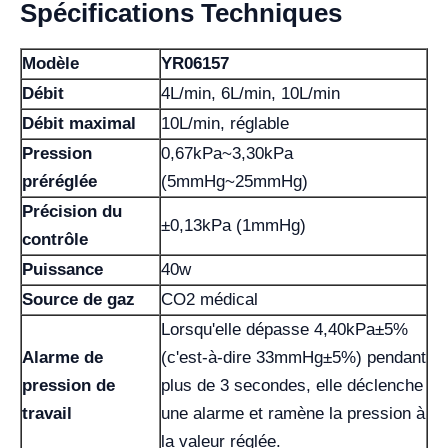
Spécifications Techniques
Modèle
YR06157
Débit
4L/min, 6L/min, 10L/min
Débit maximal
10L/min, réglable
Pression
0,67kPa~3,30kPa
préréglée
(5mmHg~25mmHg)
Précision du
±0,13kPa (1mmHg)
contrôle
Puissance
40w
Source de gaz
CO2 médical
Lorsqu'elle dépasse 4,40kPa±5%
Alarme de
(c'est-à-dire 33mmHg±5%) pendant
pression de
plus de 3 secondes, elle déclenche
travail
une alarme et ramène la pression à
la valeur réglée.