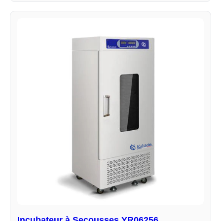
Incubateur à Secousses YR06256