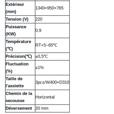
Extérieur
1340×950×765
(mm)
Tension (V)
220
Puissance
0,9
(KW)
Température
RT+5~65℃
(℃)
Précision(℃)
±0,5℃
Fluctuation
±1%
(%)
Taille de
3pcs/W400×D310
l'assiette
Chemin de la
Horizontal
secousse
Déversement
20 mm