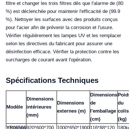
filtre et changer les trois filtres dès que l'alarme de (80
%) est déclenchée pour maintenir l'efficacité de (99.9
%). Nettoyer les surfaces avec des produits conçus
pour l'acier afin de prévenir la corrosion et l'usure.
Vérifier régulièrement les lampes UV et les remplacer
selon les directives du fabricant pour assurer une
désinfection efficace. Vérifier la protection contre les
surcharges de courant avant l'opération.
Spécifications Techniques
Dimensions
Poid
Dimensions
Dimensions
de
du
Modèle
intérieures
externes (m)
l'emballage
colis
(mm)
(cm)
(kg)
YR06566
920*600*700
1000*650*1900
116*88*120
180k