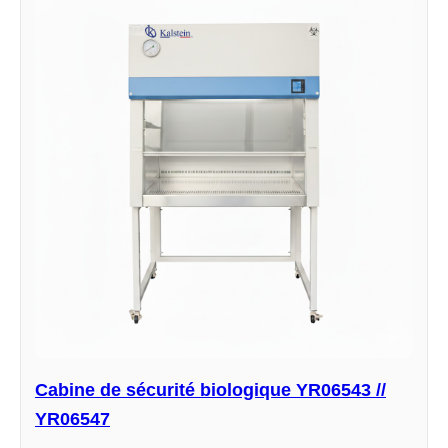
Cabine de sécurité biologique YR06543 //
YR06547