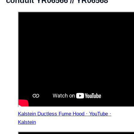
conduit YR06566 // YR06568
Kalstein Ductless Fume Hood · YouTube ·
Kalstein