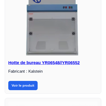
Hotte de bureau YR06548//YR06552
Fabricant : Kalstein
Voir le produit