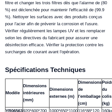
filtre et changer les trois filtres dès que l'alarme de (80
%) est déclenchée pour maintenir l'efficacité de (99.9
%). Nettoyer les surfaces avec des produits conçus
pour l'acier afin de prévenir la corrosion et l'usure.
Vérifier régulièrement les lampes UV et les remplacer
selon les directives du fabricant pour assurer une
désinfection efficace. Vérifier la protection contre les
surcharges de courant avant l'opération.
Spécifications Techniques
Dimensions
Poid
Dimensions
Dimensions
de
du
Modèle
intérieures
externes (m)
l'emballage
colis
(mm)
(cm)
(kg)
YR06563
920*600*700
1000*650*1100
116*88*120
160k