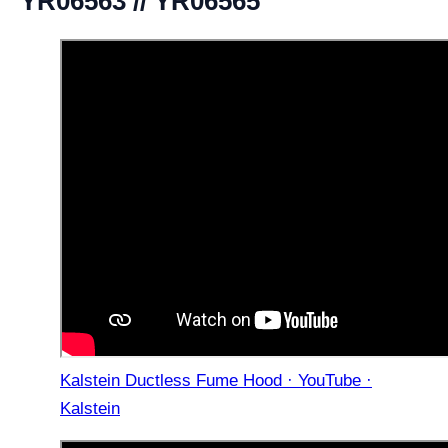
YR06563 // YR06565
Kalstein Ductless Fume Hood · YouTube ·
Kalstein