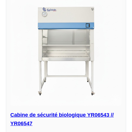
Cabine de sécurité biologique YR06543 //
YR06547