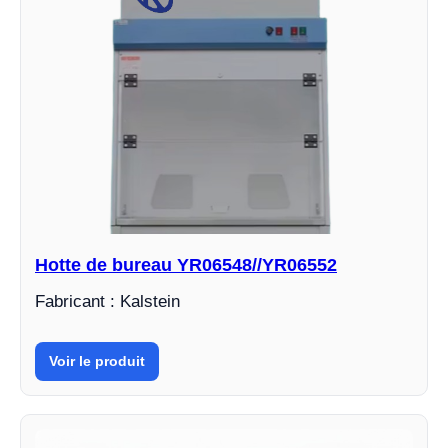
Hotte de bureau YR06548//YR06552
Fabricant : Kalstein
Voir le produit