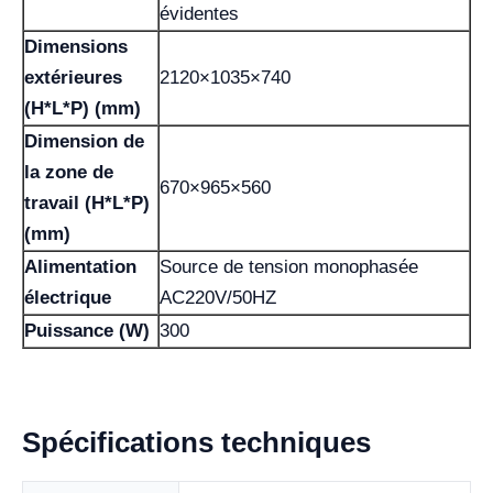
évidentes
Dimensions
extérieures
2120×1035×740
(H*L*P) (mm)
Dimension de
la zone de
670×965×560
travail (H*L*P)
(mm)
Alimentation
Source de tension monophasée
électrique
AC220V/50HZ
Puissance (W)
300
Spécifications techniques