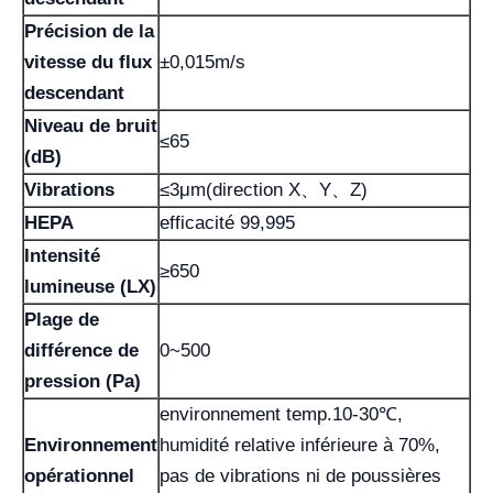
Précision de la
vitesse du flux
±0,015m/s
descendant
Niveau de bruit
≤65
(dB)
Vibrations
≤3μm(direction X、Y、Z)
HEPA
efficacité 99,995
Intensité
≥650
lumineuse (LX)
Plage de
différence de
0~500
pression (Pa)
environnement temp.10-30℃,
Environnement
humidité relative inférieure à 70%,
opérationnel
pas de vibrations ni de poussières