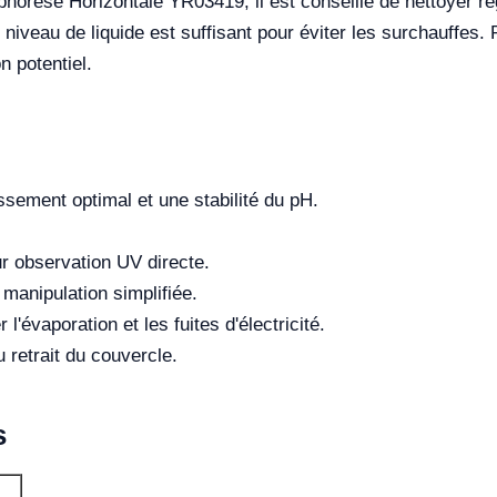
ophorèse Horizontale YR03419, il est conseillé de nettoyer ré
 le niveau de liquide est suffisant pour éviter les surchauffe
n potentiel.
sement optimal et une stabilité du pH.
ur observation UV directe.
 manipulation simplifiée.
'évaporation et les fuites d'électricité.
 retrait du couvercle.
s