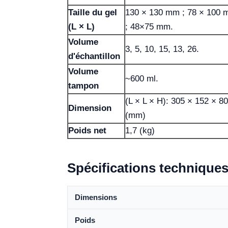
Taille du gel
130 × 130 mm ; 78 × 100
(L × L)
; 48×75 mm.
Volume
3, 5, 10, 15, 13, 26.
d'échantillon
Volume
~600 ml.
tampon
(L × L × H): 305 × 152 × 80
Dimension
(mm)
Poids net
1,7 (kg)
Spécifications technique
Dimensions
Poids