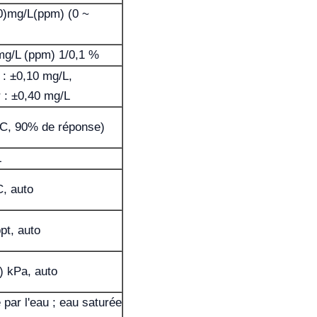
0)mg/L(ppm) (0 ~
mg/L (ppm) 1/0,1 %
 : ±0,10 mg/L,
 : ±0,40 mg/L
ºC, 90% de réponse)
L
C, auto
pt, auto
) kPa, auto
 par l'eau ; eau saturée