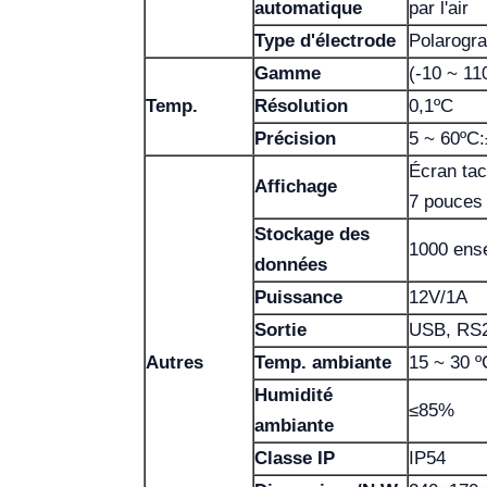
automatique
par l'air
Type d'électrode
Polarogr
Gamme
(-10 ~ 11
Temp.
Résolution
0,1ºC
Précision
5 ~ 60ºC:
Écran tact
Affichage
7 pouces
Stockage des
1000 ens
données
Puissance
12V/1A
Sortie
USB, RS2
Autres
Temp. ambiante
15 ~ 30 º
Humidité
≤85%
ambiante
Classe IP
IP54