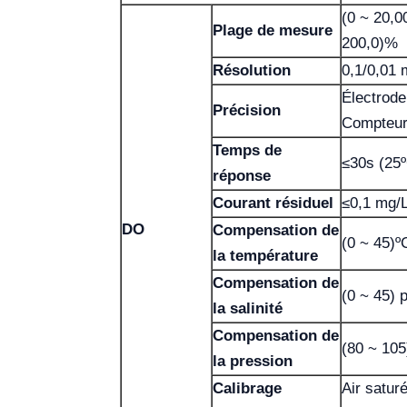
(0 ~ 20,0
Plage de mesure
200,0)%
Résolution
0,1/0,01 
Électrode
Précision
Compteur
Temps de
≤30s (25
réponse
Courant résiduel
≤0,1 mg/
DO
Compensation de
(0 ~ 45)º
la température
Compensation de
(0 ~ 45) p
la salinité
Compensation de
(80 ~ 105
la pression
Calibrage
Air saturé