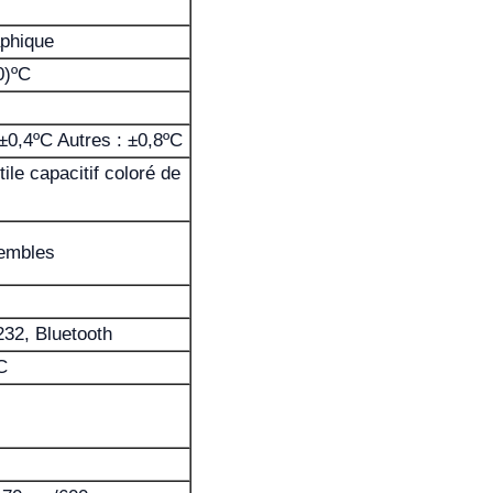
aphique
0)ºC
±0,4ºC Autres : ±0,8ºC
ile capacitif coloré de
embles
32, Bluetooth
C