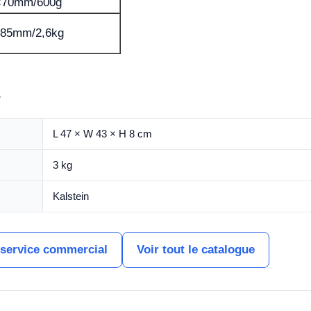
×70mm/600g
x85mm/2,6kg
s
L 47 × W 43 × H 8 cm
3 kg
Kalstein
 service commercial
Voir tout le catalogue