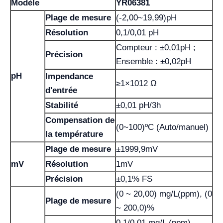
Modèle
YR06381
Plage de mesure
(-2,00~19,99)pH
Résolution
0,1/0,01 pH
Compteur : ±0,01pH ;
Précision
Ensemble : ±0,02pH
pH
Impendance
≥1×1012 Ω
d'entrée
Stabilité
±0,01 pH/3h
Compensation de
(0~100)ºC (Auto/manuel)
la température
Plage de mesure
±1999,9mV
mV
Résolution
1mV
Précision
±0,1% FS
(0 ~ 20,00) mg/L(ppm), (0
Plage de mesure
~ 200,0)%
0,1/0,01 mg/L (ppm),