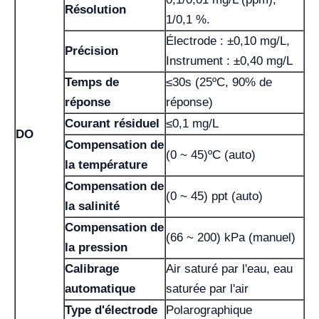
Résolution
1/0,1 %.
Électrode : ±0,10 mg/L,
Précision
Instrument : ±0,40 mg/L
Temps de
≤30s (25ºC, 90% de
réponse
réponse)
Courant résiduel
≤0,1 mg/L
DO
Compensation de
(0 ~ 45)ºC (auto)
la température
Compensation de
(0 ~ 45) ppt (auto)
la salinité
Compensation de
(66 ~ 200) kPa (manuel)
la pression
Calibrage
Air saturé par l'eau, eau
automatique
saturée par l'air
Type d'électrode
Polarographique