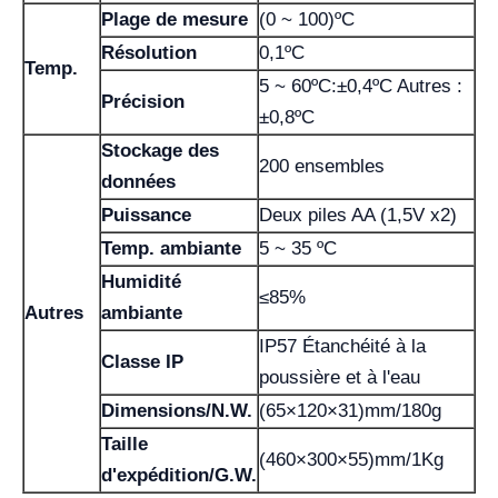
Plage de mesure
(0 ~ 100)ºC
Résolution
0,1ºC
Temp.
5 ~ 60ºC:±0,4ºC Autres :
Précision
±0,8ºC
Stockage des
200 ensembles
données
Puissance
Deux piles AA (1,5V x2)
Temp. ambiante
5 ~ 35 ºC
Humidité
≤85%
Autres
ambiante
IP57 Étanchéité à la
Classe IP
poussière et à l'eau
Dimensions/N.W.
(65×120×31)mm/180g
Taille
(460×300×55)mm/1Kg
d'expédition/G.W.