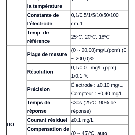
la température
Constante de
0,1/0,5/1/5/10/50/100
l'électrode
cm-1
Temp. de
25ºC, 20ºC, 18ºC
référence
(0 ~ 20,00)mg/L(ppm) (0
Plage de mesure
~ 200,0)%
0,1/0,01 mg/L (ppm)
Résolution
1/0,1 %
Électrode : ±0,10 mg/L,
Précision
Compteur : ±0,40 mg/L
Temps de
≤30s (25ºC, 90% de
réponse
réponse)
Courant résiduel
≤0,1 mg/L
DO
Compensation de
(0 ~ 45)ºC, auto