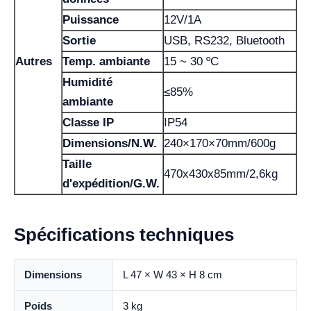
Puissance
12V/1A
Sortie
USB, RS232, Bluetooth
Autres
Temp. ambiante
15 ~ 30 ºC
Humidité
≤85%
ambiante
Classe IP
IP54
Dimensions/N.W.
240×170×70mm/600g
Taille
470x430x85mm/2,6kg
d'expédition/G.W.
Spécifications techniques
Dimensions
L 47 × W 43 × H 8 cm
Poids
3 kg