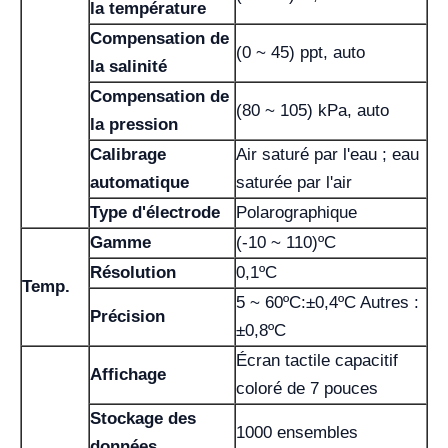
la température
Compensation de
(0 ~ 45) ppt, auto
la salinité
Compensation de
(80 ~ 105) kPa, auto
la pression
Calibrage
Air saturé par l'eau ; eau
automatique
saturée par l'air
Type d'électrode
Polarographique
Gamme
(-10 ~ 110)ºC
Résolution
0,1ºC
Temp.
5 ~ 60ºC:±0,4ºC Autres :
Précision
±0,8ºC
Écran tactile capacitif
Affichage
coloré de 7 pouces
Stockage des
1000 ensembles
données