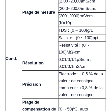
(2,00~20,00)mS/cm
(20,0~200,0)mS/cm,
Plage de mesure
(200~2000)mS/cm
(K=10)
TDS : (0 ~ 100)g/L
Salinité : (0 ~ 100)ppt
Résistivité : (0 ~
100)MΩ-cm
Cond.
0,01/0,1/1μS/cm ;
Résolution
0,01/0,1mS/cm
Électrode : ±0,5 % de la
valeur de consigne,
Précision
compteur : ±0,8 % de la
valeur de consigne
Plage de
compensation de
(0 ~ 50)ºC, auto