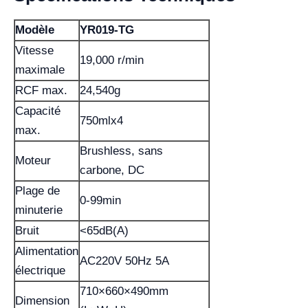
Modèle
YR019-TG
Vitesse
19,000 r/min
maximale
RCF max.
24,540g
Capacité
750mlx4
max.
Brushless, sans
Moteur
carbone, DC
Plage de
0-99min
minuterie
Bruit
<65dB(A)
Alimentation
AC220V 50Hz 5A
électrique
710×660×490mm
Dimension