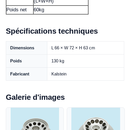
(L×W×H)
Poids net
60kg
Spécifications techniques
Dimensions
L 66 × W 72 × H 63 cm
Poids
130 kg
Fabricant
Kalstein
Galerie d'images