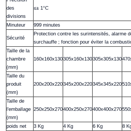
des
≤± 1°C
divisions
Minuteur
999 minutes
Protection contre les surintensités, alarme d
Sécurité
surchauffe ; fonction pour éviter la combust
Taille de la
chambre
160x160x130
305x160x130
305x305x130
470
(mm)
Taille du
produit
200x200x220
345x200x220
345x345x220
510
(mm)
Taille de
l'emballage
250x250x270
400x250x270
400x400x270
550
(mm)
poids net
3 Kg
4 Kg
6 Kg
8 K