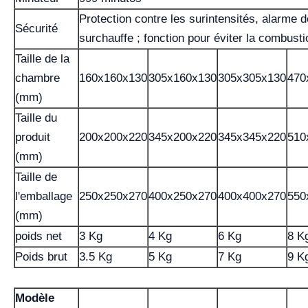
Protection contre les surintensités, alarme d
Sécurité
surchauffe ; fonction pour éviter la combust
Taille de la
chambre
160x160x130
305x160x130
305x305x130
470
(mm)
Taille du
produit
200x200x220
345x200x220
345x345x220
510
(mm)
Taille de
l'emballage
250x250x270
400x250x270
400x400x270
550
(mm)
poids net
3 Kg
4 Kg
6 Kg
8 K
Poids brut
3.5 Kg
5 Kg
7 Kg
9 K
Modèle