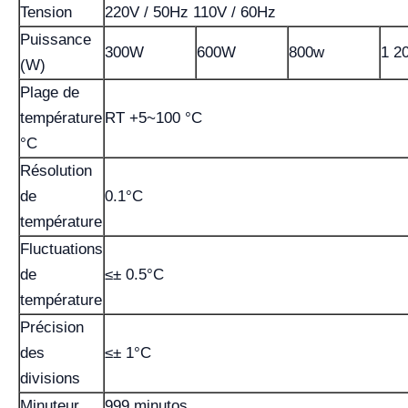
Tension
220V / 50Hz 110V / 60Hz
Puissance
300W
600W
800w
1 2
(W)
Plage de
température
RT +5~100 °C
°C
Résolution
de
0.1°C
température
Fluctuations
de
≤± 0.5°C
température
Précision
des
≤± 1°C
divisions
Minuteur
999 minutos