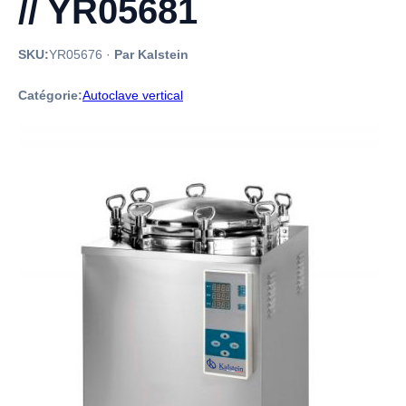
// YR05681
SKU:
YR05676
·
Par Kalstein
Catégorie:
Autoclave vertical