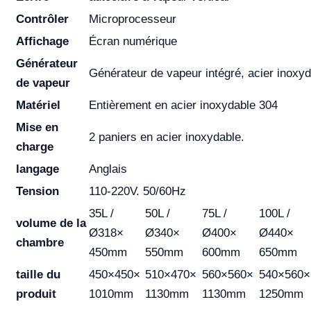
Contrôler
Microprocesseur
Affichage
Écran numérique
Générateur
Générateur de vapeur intégré, acier inoxy
de vapeur
Matériel
Entièrement en acier inoxydable 304
Mise en
2 paniers en acier inoxydable.
charge
langage
Anglais
Tension
110-220V. 50/60Hz
35L /
50L /
75L /
100L /
volume de la
Ø318×
Ø340×
Ø400×
Ø440×
chambre
450mm
550mm
600mm
650mm
taille du
450×450×
510×470×
560×560×
540×560×
produit
1010mm
1130mm
1130mm
1250mm