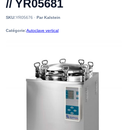
// YR05681
SKU:
YR05676
·
Par Kalstein
Catégorie:
Autoclave vertical