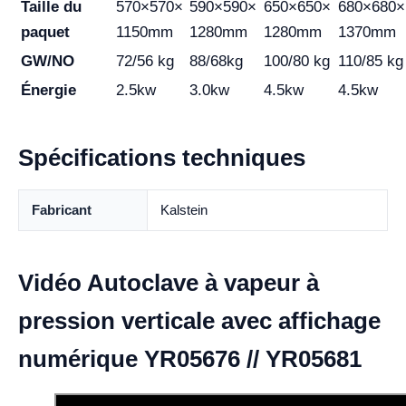
Taille du
570×570×
590×590×
650×650×
680×680×
paquet
1150mm
1280mm
1280mm
1370mm
GW/NO
72/56 kg
88/68kg
100/80 kg
110/85 kg
Énergie
2.5kw
3.0kw
4.5kw
4.5kw
Spécifications techniques
Fabricant
Kalstein
Vidéo Autoclave à vapeur à
pression verticale avec affichage
numérique YR05676 // YR05681