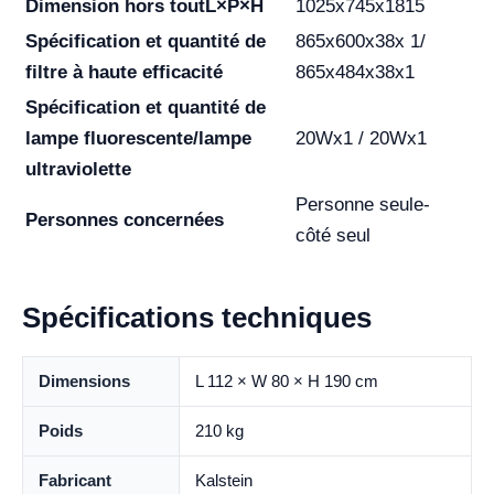
Dimension hors tout
L×P×H
1025x745x1815
Spécification et quantité de
865x600x38x 1/
filtre à haute efficacité
865x484x38x1
Spécification et quantité de
lampe fluorescente/lampe
20Wx1 / 20Wx1
ultraviolette
Personne seule-
Personnes concernées
côté seul
Spécifications techniques
Dimensions
L 112 × W 80 × H 190 cm
Poids
210 kg
Fabricant
Kalstein