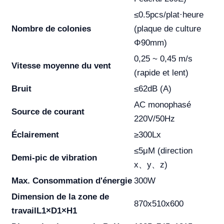
≤0.5pcs/plat·heure
Nombre de colonies
(plaque de culture
Φ90mm)
0,25 ~ 0,45 m/s
Vitesse moyenne du vent
(rapide et lent)
Bruit
≤62dB (A)
AC monophasé
Source de courant
220V/50Hz
Éclairement
≥300Lx
≤5μM (direction
Demi-pic de vibration
x、y、z)
Max.
Consommation
d'énergie
300W
Dimension de la zone de
870x510x600
travail
L1×D1×H1