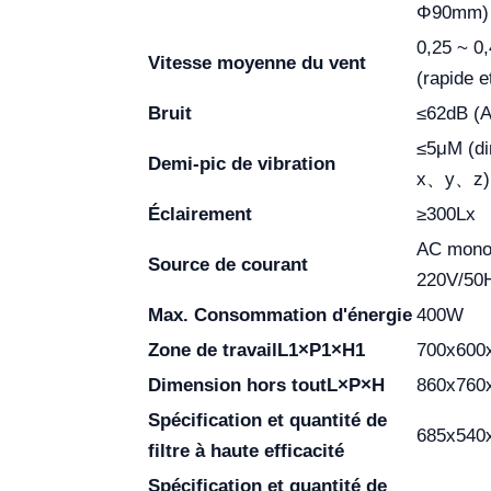
Φ90mm)
0,25 ~ 0
Vitesse moyenne du vent
(rapide e
Bruit
≤62dB (A
≤5μM (di
Demi-pic de vibration
x、y、z)
Éclairement
≥300Lx
AC mono
Source de courant
220V/50
Max.
Consommation
d'énergie
400W
Zone de travail
L1×P1×H1
700x600
Dimension hors tout
L×P×H
860x760
Spécification et quantité de
685x540
filtre à haute efficacité
Spécification et quantité de