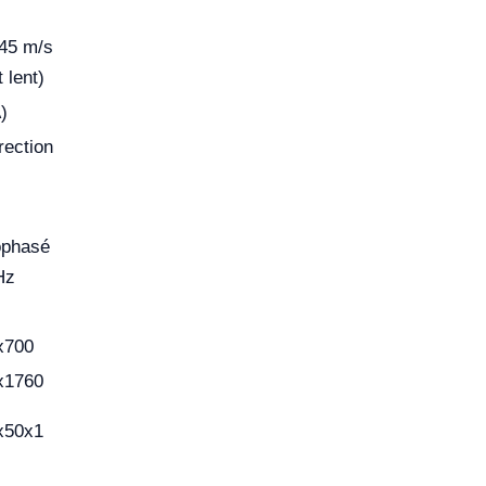
,45 m/s
t lent)
)
rection
phasé
Hz
x700
x1760
x50x1