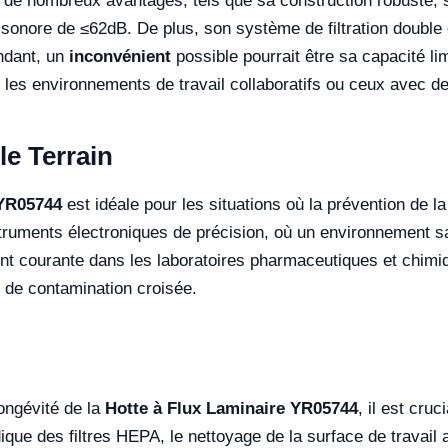
 de nombreux avantages, tels que sa construction robuste, s
onore de ≤62dB. De plus, son système de filtration double et
endant, un
inconvénient
possible pourrait être sa capacité li
our les environnements de travail collaboratifs ou ceux avec
le Terrain
 YR05744
est idéale pour les situations où la prévention de la
nstruments électroniques de précision, où un environnement sa
ement courante dans les laboratoires pharmaceutiques et chimi
 de contamination croisée.
longévité de la
Hotte à Flux Laminaire YR05744
, il est cru
ique des filtres HEPA, le nettoyage de la surface de travail 