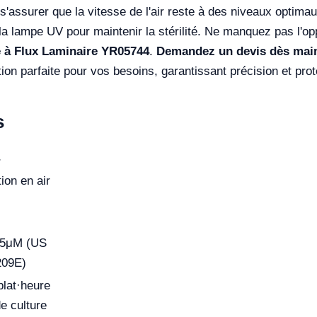
 s'assurer que la vitesse de l'air reste à des niveaux optima
 lampe UV pour maintenir la stérilité. Ne manquez pas l'oppor
e à Flux Laminaire YR05744
.
Demandez un devis dès mai
ion parfaite pour vos besoins, garantissant précision et pro
s
ion en air
5μM (US
209E)
plat·heure
e culture