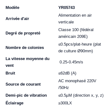
Modèle
YR05743
Alimentation en air
Arrivée d'air
verticale
Classe 100 (fédéral
Degré de propreté
américain 209E)
≤0.5pcs/plat-heure (plat
Nombre de colonies
de culture Ø90mm)
La vitesse moyenne du
0.25-0.45m/s
vent
Bruit
≤62dB (A)
AC monophasé 220V
Source de courant
/50Hz
Demi-pic de vibration
≤0.5µM (direction x, y, z)
Éclairage
≥300LX