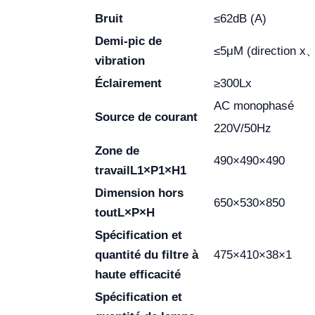
Bruit
≤62dB (A)
Demi-pic de
≤5μM (direction 
vibration
Éclairement
≥300Lx
AC monophasé
Source de courant
220V/50Hz
Zone de
490×490×490
travail
L1×P1×H1
Dimension hors
650×530×850
tout
L×P×H
Spécification et
quantité du filtre à
475×410×38×1
haute efficacité
Spécification et