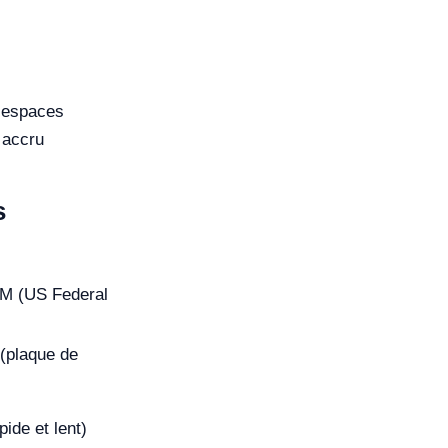
s espaces
 accru
s
M (US Federal
 (plaque de
pide et lent)