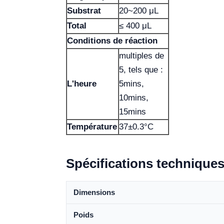
Substrat
20~200 μL
Total
≤ 400 μL
Conditions de réaction
multiples de
5, tels que :
L'heure
5mins,
10mins,
15mins
Température
37±0.3°C
Spécifications technique
Dimensions
Poids