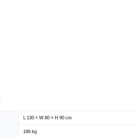
s
L 130 × W 80 × H 90 cm
186 kg