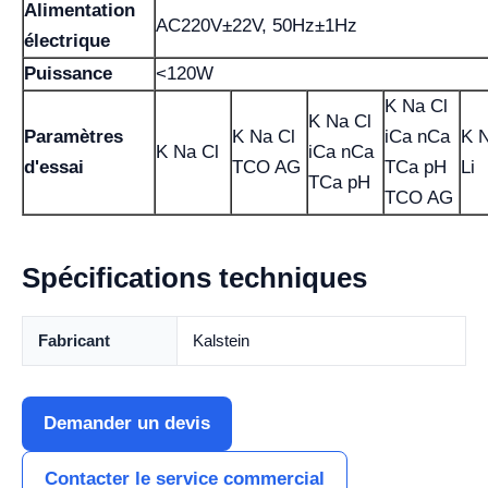
Alimentation
AC220V±22V, 50Hz±1Hz
électrique
Puissance
<120W
K Na Cl
K Na Cl
Paramètres
K Na Cl
iCa nCa
K N
K Na Cl
iCa nCa
d'essai
TCO AG
TCa pH
Li
TCa pH
TCO AG
Spécifications techniques
Fabricant
Kalstein
Demander un devis
Contacter le service commercial