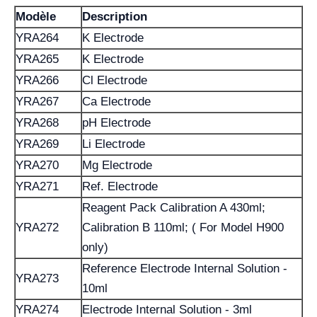
Modèle
Description
YRA264
K Electrode
YRA265
K Electrode
YRA266
Cl Electrode
YRA267
Ca Electrode
YRA268
pH Electrode
YRA269
Li Electrode
YRA270
Mg Electrode
YRA271
Ref. Electrode
Reagent Pack Calibration A 430ml;
YRA272
Calibration B 110ml; ( For Model H900
only)
Reference Electrode Internal Solution -
YRA273
10ml
YRA274
Electrode Internal Solution - 3ml