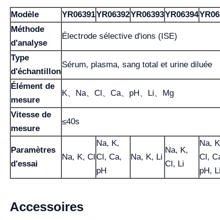
Modèle
YR06391
YR06392
YR06393
YR06394
YR06
Méthode
Électrode sélective d'ions (ISE)
d'analyse
Type
Sérum, plasma, sang total et urine diluée
d'échantillon
Élément de
K、Na、Cl、Ca、pH、Li、Mg
mesure
Vitesse de
≤40s
mesure
Na, K,
Na, K
Paramètres
Na, K,
Na, K, Cl
Cl, Ca,
Na, K, Li
Cl, C
d'essai
Cl, Li
pH
pH, L
Accessoires