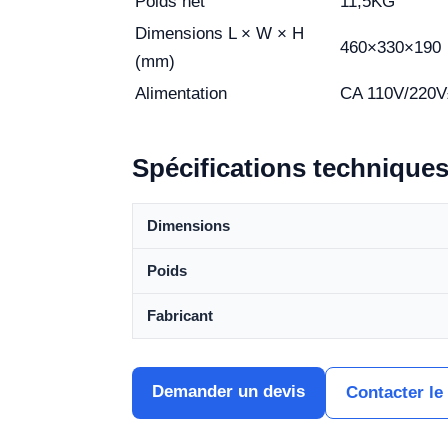
Poids net
11,5KG
Dimensions L × W × H
460×330×190
(mm)
Alimentation
CA 110V/220V
Spécifications technique
Dimensions
Poids
Fabricant
Demander un devis
Contacter le