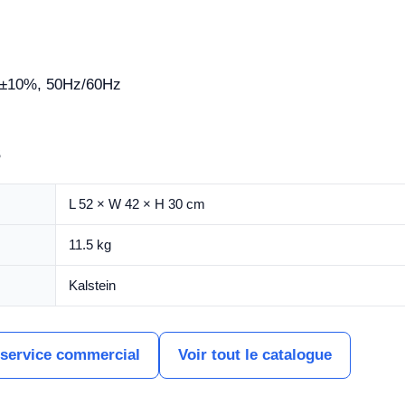
±10%, 50Hz/60Hz
s
L 52 × W 42 × H 30 cm
11.5 kg
Kalstein
 service commercial
Voir tout le catalogue